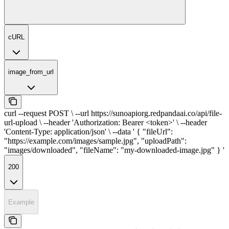
cURL
image_from_url
curl --request POST \ --url https://sunoapiorg.redpandaai.co/api/file-
url-upload \ --header 'Authorization: Bearer <token>' \ --header
'Content-Type: application/json' \ --data ' { "fileUrl":
"https://example.com/images/sample.jpg", "uploadPath":
"images/downloaded", "fileName": "my-downloaded-image.jpg" } '
200
Example