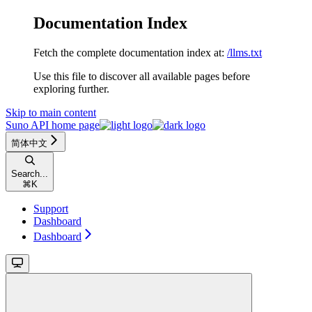
Documentation Index
Fetch the complete documentation index at:
/llms.txt
Use this file to discover all available pages before
exploring further.
Skip to main content
Suno API
home page
简体中文
Search...
⌘
K
Support
Dashboard
Dashboard