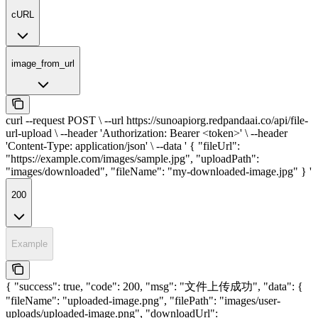
cURL
image_from_url
curl --request POST \ --url https://sunoapiorg.redpandaai.co/api/file-
url-upload \ --header 'Authorization: Bearer <token>' \ --header
'Content-Type: application/json' \ --data ' { "fileUrl":
"https://example.com/images/sample.jpg", "uploadPath":
"images/downloaded", "fileName": "my-downloaded-image.jpg" } '
200
Example
{ "success": true, "code": 200, "msg": "文件上传成功", "data": {
"fileName": "uploaded-image.png", "filePath": "images/user-
uploads/uploaded-image.png", "downloadUrl":