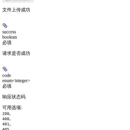
文件上传成功
success
boolean
必填
请求是否成功
code
enum<integer>
必填
响应状态码
可用选项
:
,
200
,
400
,
401
,
405