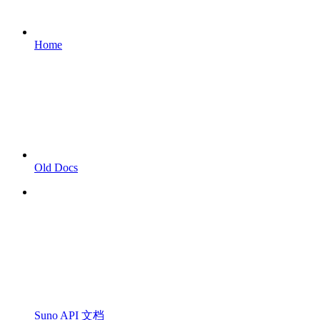
Home
Old Docs
Suno API 文档