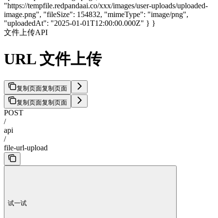
"https://tempfile.redpandaai.co/xxx/images/user-uploads/uploaded-
image.png", "fileSize": 154832, "mimeType": "image/png",
"uploadedAt": "2025-01-01T12:00:00.000Z" } }
文件上传API
URL 文件上传
复制页面
复制页面
复制页面
复制页面
POST
/
api
/
file-url-upload
试一试