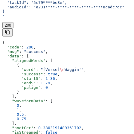
  "taskId": "5c79****be8e",
  "audioId": "e231****-****-****-****-****8cadc7dc"
}
'
200
{
  "code"
: 
200
,
  "msg"
: 
"success"
,
  "data"
: {
    "alignedWords"
: [
      {
        "word"
: 
"[Verse]
\n
Waggin'"
,
        "success"
: 
true
,
        "startS"
: 
1.36
,
        "endS"
: 
1.79
,
        "palign"
: 
0
      }
    ],
    "waveformData"
: [
      0
,
      1
,
      0.5
,
      0.75
    ],
    "hootCer"
: 
0.3803191489361702
,
    "isStreamed"
: 
false