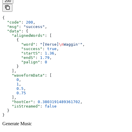
200
{
  "code"
: 
200
,
  "msg"
: 
"success"
,
  "data"
: {
    "alignedWords"
: [
      {
        "word"
: 
"[Verse]
\n
Waggin'"
,
        "success"
: 
true
,
        "startS"
: 
1.36
,
        "endS"
: 
1.79
,
        "palign"
: 
0
      }
    ],
    "waveformData"
: [
      0
,
      1
,
      0.5
,
      0.75
    ],
    "hootCer"
: 
0.3803191489361702
,
    "isStreamed"
: 
false
  }
}
Generate Music