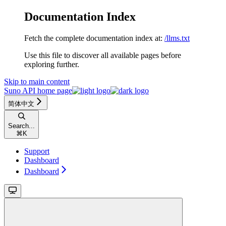
Documentation Index
Fetch the complete documentation index at:
/llms.txt
Use this file to discover all available pages before
exploring further.
Skip to main content
Suno API
home page
简体中文
Search...
⌘
K
Support
Dashboard
Dashboard