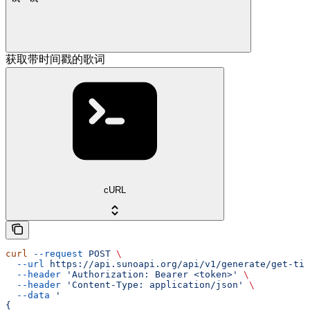
获取带时间戳的歌词
cURL
curl
 --request
 POST
 \
  --url
 https://api.sunoapi.org/api/v1/generate/get-tim
  --header
 'Authorization: Bearer <token>'
 \
  --header
 'Content-Type: application/json'
 \
  --data
 '
{