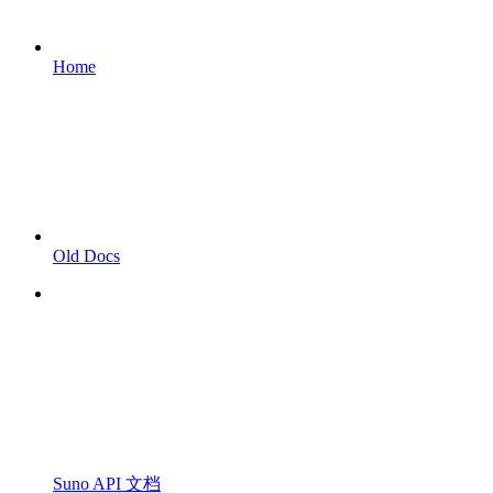
Home
Old Docs
Suno API 文档