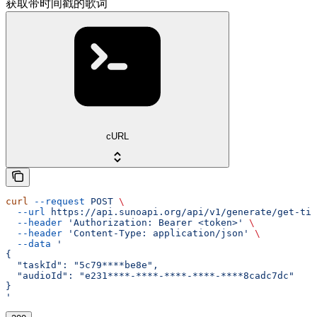
获取带时间戳的歌词
cURL
curl
 --request
 POST
 \
  --url
 https://api.sunoapi.org/api/v1/generate/get-tim
  --header
 'Authorization: Bearer <token>'
 \
  --header
 'Content-Type: application/json'
 \
  --data
 '
{
  "taskId": "5c79****be8e",
  "audioId": "e231****-****-****-****-****8cadc7dc"
}
'