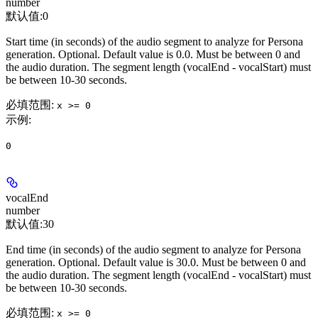
number
默认值:
0
Start time (in seconds) of the audio segment to analyze for Persona
generation. Optional. Default value is 0.0. Must be between 0 and
the audio duration. The segment length (vocalEnd - vocalStart) must
be between 10-30 seconds.
必填范围
:
x >= 0
示例
:
0
vocalEnd
number
默认值:
30
End time (in seconds) of the audio segment to analyze for Persona
generation. Optional. Default value is 30.0. Must be between 0 and
the audio duration. The segment length (vocalEnd - vocalStart) must
be between 10-30 seconds.
必填范围
:
x >= 0