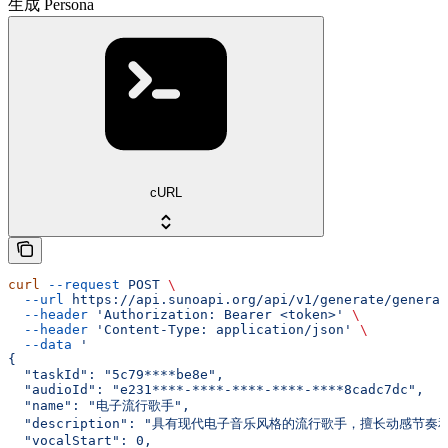
生成 Persona
cURL
curl
 --request
 POST
 \
  --url
 https://api.sunoapi.org/api/v1/generate/generat
  --header
 'Authorization: Bearer <token>'
 \
  --header
 'Content-Type: application/json'
 \
  --data
 '
{
  "taskId": "5c79****be8e",
  "audioId": "e231****-****-****-****-****8cadc7dc",
  "name": "电子流行歌手",
  "description": "具有现代电子音乐风格的流行歌手，擅长动感节奏
  "vocalStart": 0,