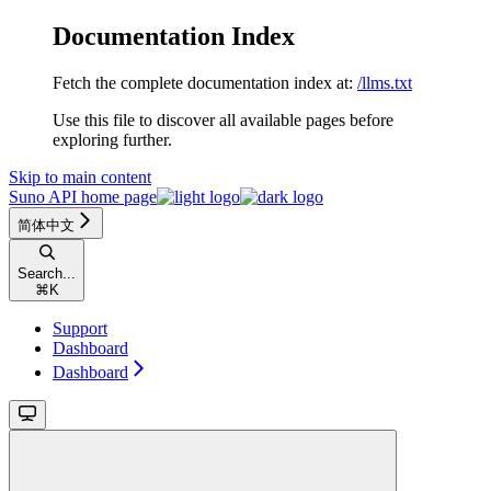
Documentation Index
Fetch the complete documentation index at:
/llms.txt
Use this file to discover all available pages before
exploring further.
Skip to main content
Suno API
home page
简体中文
Search...
⌘
K
Support
Dashboard
Dashboard