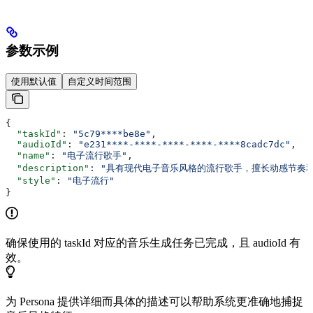
参数示例
使用默认值
自定义时间范围
{
  "taskId"
: 
"5c79****be8e"
,
  "audioId"
: 
"e231****-****-****-****-****8cadc7dc"
,
  "name"
: 
"电子流行歌手"
,
  "description"
: 
"具有现代电子音乐风格的流行歌手，擅长动感节奏和
  "style"
: 
"电子流行"
}
确保使用的 taskId 对应的音乐生成任务已完成，且 audioId 有
效。
为 Persona 提供详细而具体的描述可以帮助系统更准确地捕捉