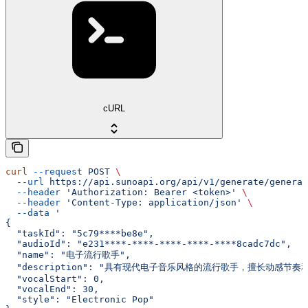
cURL
curl
 --request
 POST
 \
  --url
 https://api.sunoapi.org/api/v1/generate/generat
  --header
 'Authorization: Bearer <token>'
 \
  --header
 'Content-Type: application/json'
 \
  --data
 '
{
  "taskId": "5c79****be8e",
  "audioId": "e231****-****-****-****-****8cadc7dc",
  "name": "电子流行歌手",
  "description": "具有现代电子音乐风格的流行歌手，擅长动感节奏
  "vocalStart": 0,
  "vocalEnd": 30,
  "style": "Electronic Pop"