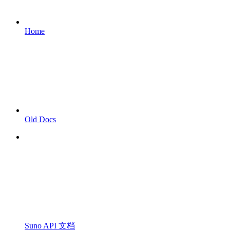
Home
Old Docs
Suno API 文档