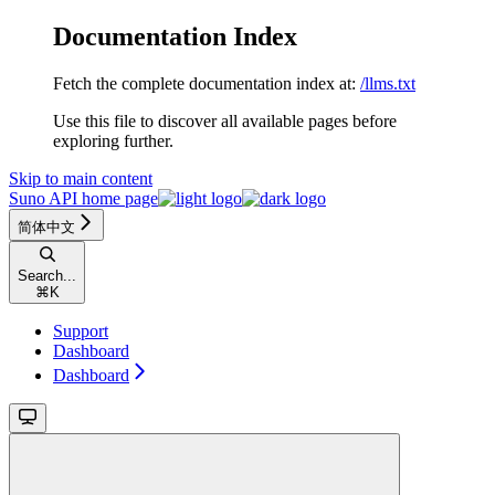
Documentation Index
Fetch the complete documentation index at:
/llms.txt
Use this file to discover all available pages before
exploring further.
Skip to main content
Suno API
home page
简体中文
Search...
⌘
K
Support
Dashboard
Dashboard