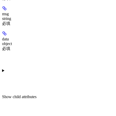
msg
string
必填
data
object
必填
Show
child attributes