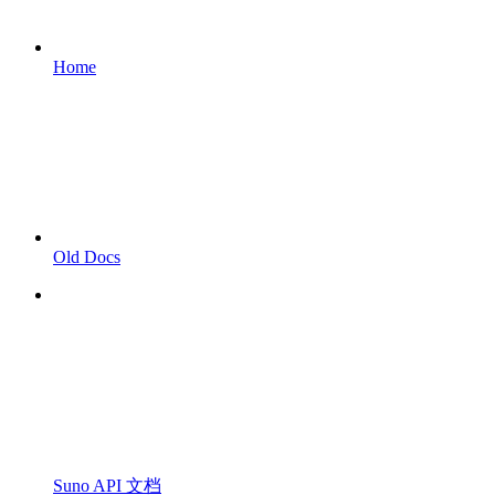
Home
Old Docs
Suno API 文档