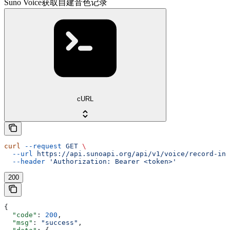
Suno Voice获取自建音色记录
cURL
curl
 --request
 GET
 \
  --url
 https://api.sunoapi.org/api/v1/voice/record-inf
  --header
 'Authorization: Bearer <token>'
200
{
  "code"
: 
200
,
  "msg"
: 
"success"
,