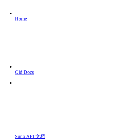
Home
Old Docs
Suno API 文档