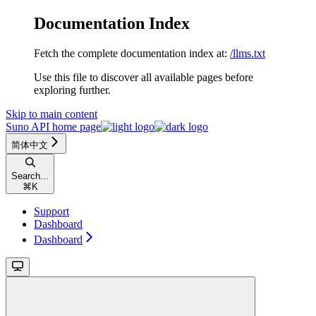
Documentation Index
Fetch the complete documentation index at:
/llms.txt
Use this file to discover all available pages before
exploring further.
Skip to main content
Suno API
home page
简体中文
Search...
⌘
K
Support
Dashboard
Dashboard