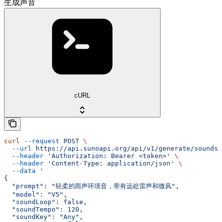
生成声音
cURL
curl
 --request
 POST
 \
  --url
 https://api.sunoapi.org/api/v1/generate/sounds
 
  --header
 'Authorization: Bearer <token>'
 \
  --header
 'Content-Type: application/json'
 \
  --data
 '
{
  "prompt": "轻柔的雨声环境音，带有远处雷声和微风",
  "model": "V5",
  "soundLoop": false,
  "soundTempo": 120,
  "soundKey": "Any",