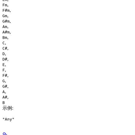
,
Fm
,
F#m
,
Gm
,
G#m
,
Am
,
A#m
,
Bm
,
C
,
C#
,
D
,
D#
,
E
,
F
,
F#
,
G
,
G#
,
A
,
A#
B
示例
:
"Any"