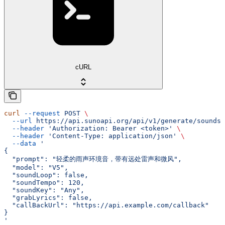
cURL
curl
 --request
 POST
 \
  --url
 https://api.sunoapi.org/api/v1/generate/sounds
 
  --header
 'Authorization: Bearer <token>'
 \
  --header
 'Content-Type: application/json'
 \
  --data
 '
{
  "prompt": "轻柔的雨声环境音，带有远处雷声和微风",
  "model": "V5",
  "soundLoop": false,
  "soundTempo": 120,
  "soundKey": "Any",
  "grabLyrics": false,
  "callBackUrl": "https://api.example.com/callback"
}
'