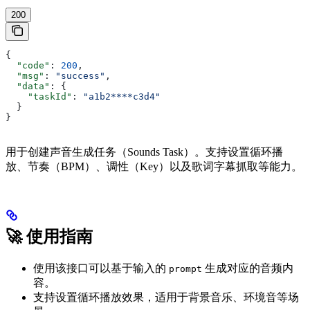
200
{
  "code"
: 
200
,
  "msg"
: 
"success"
,
  "data"
: {
    "taskId"
: 
"a1b2****c3d4"
  }
}
用于创建声音生成任务（Sounds Task）。支持设置循环播
放、节奏（BPM）、调性（Key）以及歌词字幕抓取等能力。
🚀 使用指南
使用该接口可以基于输入的
生成对应的音频内
prompt
容。
支持设置循环播放效果，适用于背景音乐、环境音等场