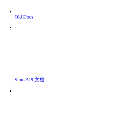
Old Docs
Suno API 文档