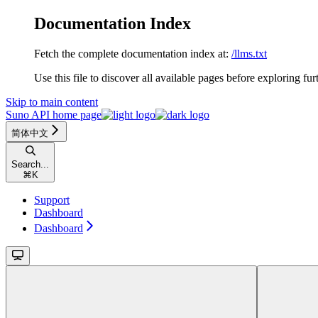
Documentation Index
Fetch the complete documentation index at:
/llms.txt
Use this file to discover all available pages before exploring fur
Skip to main content
Suno API
home page
简体中文
Search...
⌘
K
Support
Dashboard
Dashboard