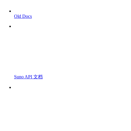
Old Docs
Suno API 文档