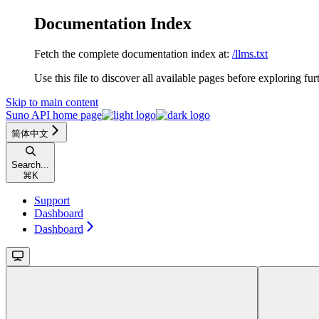
Documentation Index
Fetch the complete documentation index at:
/llms.txt
Use this file to discover all available pages before exploring fur
Skip to main content
Suno API
home page
简体中文
Search...
⌘
K
Support
Dashboard
Dashboard